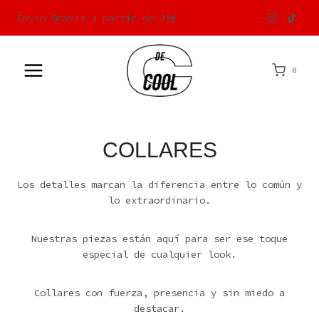
Saltar
Envio Gratis a partir de 35€
al
contenido
0
COLLARES
Los detalles marcan la diferencia entre lo común y
lo extraordinario.
Nuestras piezas están aquí para ser ese toque
especial de cualquier look.
Collares con fuerza, presencia y sin miedo a
destacar.